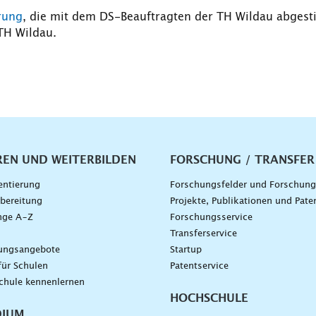
rung
, die mit dem DS-Beauftragten der TH Wildau abgestim
TH Wildau.
vigation
REN UND WEITERBILDEN
FORSCHUNG / TRANSFER
entierung
Forschungsfelder und Forschun
bereitung
Projekte, Publikationen und Pate
nge A–Z
Forschungsservice
g
Transferservice
dungsangebote
Startup
für Schulen
Patentservice
chule kennenlernen
HOCHSCHULE
DIUM