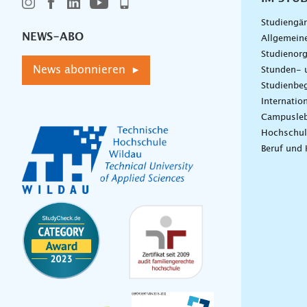
Studiengä
NEWS-ABO
Allgemein
Studienorg
News abonnieren ▸
Stunden- 
Studienbeg
Internatio
Campusle
Hochschul
Beruf und 