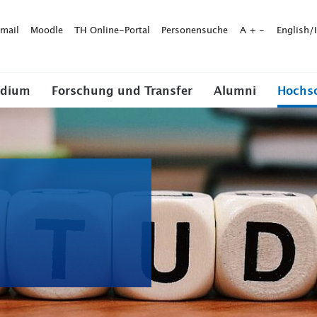
mail
Moodle
TH Online-Portal
Personensuche
A
+
-
English/
udium
Forschung und Transfer
Alumni
Hochs