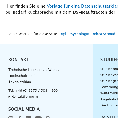
Hier finden Sie eine
Vorlage für eine Datenschutzerklä
bei Bedarf Rücksprache mit dem DS-Beauftragten der 
Verantwortlich für diese Seite:
Dipl.-Psychologin Andrea Schmid
KONTAKT
Unterna
STUDIE
Studienori
Technische Hochschule Wildau
Studienvor
Hochschulring 1
Studiengä
15745 Wildau
Bewerbun
Tel:
+49 (0) 3375 / 508 - 300
Weiterbil
▸ Kontaktformular
Angebote 
Die Hochs
SOCIAL MEDIA
IM STU